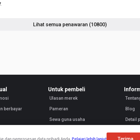
.
Lihat semua penawaran
(10800)
ual
Untuk pembeli
Infor
mosi
Ulasan merek
Tentan
n berbayar
Pameran
Blog
Sewa guna usaha
Detail
Penjua
Terima
ie dan pemrosesan data pribadi Anda.
Pelajari lebih lanjut