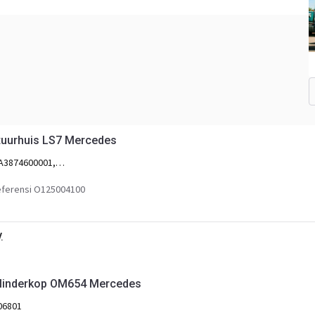
uurhuis LS7 Mercedes
A3874600001,
ferensi O125004100
.
linderkop OM654 Mercedes
06801