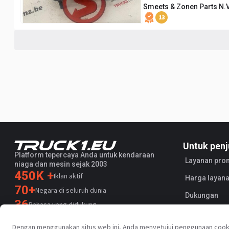
Smeets & Zonen Parts N.V
13
Untuk penj
Platform tepercaya Anda untuk kendaraan
Layanan pro
niaga dan mesin sejak 2003
450K +
Iklan aktif
Harga layana
70+
Negara di seluruh dunia
Dukungan
36
Bahasa yang didukung
4.7/5
Dengan menggunakan situs web ini, Anda menyetujui penggunaan cook