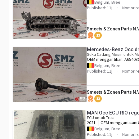
Belgium, Bree
Published: 11j
Nomor re
Smeets & Zonen Parts N.V
13
Mercedes-Benz Occ dr
Suku Cadang Mesin untuk Mo
OEM menggantikan:
A65403
A6540300517, A65403
Belgium, Bree
Published: 11j
Nomor re
Smeets & Zonen Parts N.V
13
MAN Occ ECU RIO reg
ECU untuk Truk
2021
OEM menggantikan:
A2C10610104
Belgium, Bree
Published: 11j
Nomor re