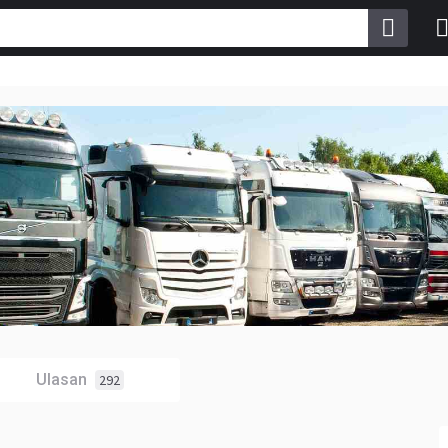
Ulasan
292