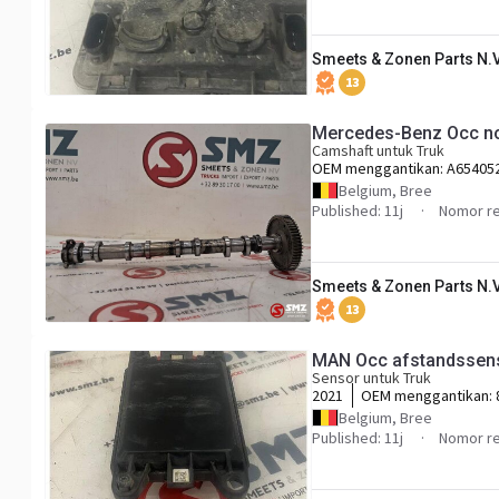
Smeets & Zonen Parts N.V
13
Mercedes-Benz Occ n
Camshaft untuk Truk
OEM menggantikan:
A65405
Belgium, Bree
Published: 11j
Nomor re
Smeets & Zonen Parts N.V
13
MAN Occ afstandssen
Sensor untuk Truk
2021
OEM menggantikan:
Belgium, Bree
Published: 11j
Nomor re