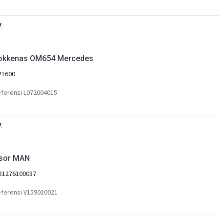
.
okkenas OM654 Mercedes
21600
ferensi L072004015
.
sor MAN
81276100037
ferensi V159010021