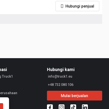
Hubungi penjual
masi
Hubungi kami
g Truck1
info@truck1.eu
+48 732 080 106
 perusahaan
Mulai berjualan
l