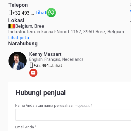
Telepon
Lihat
+32 493 ...
Lokasi
Belgium, Bree
Industrieterrein kanaal-Noord 1157, 3960 Bree, Belgium
Lihat peta
Narahubung
Kenny Massart
English, Français, Nederlands
+32 494 ...
Lihat
Hubungi penjual
Nama Anda atau nama perusahaan
- opsional
Email Anda *