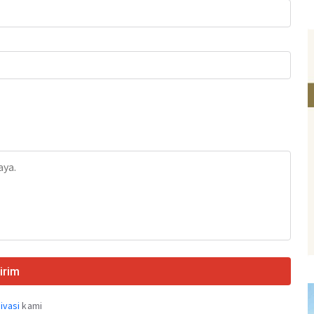
irim
ivasi
kami