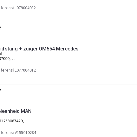
ferensi L079004032
.
ijfstang + zuiger OM654 Mercedes
bil
07000,
ferensi L077004012
.
eleenheid MAN
81258067429,
ferensi V155010284