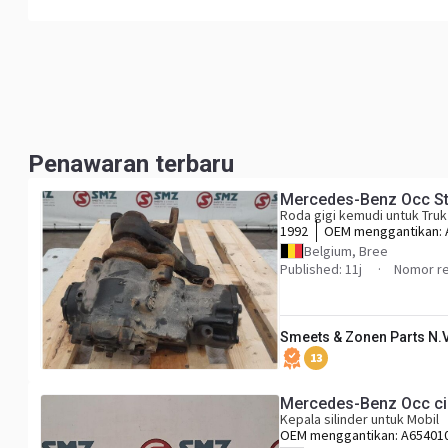
Penawaran terbaru
Mercedes-Benz Occ St
Roda gigi kemudi untuk Truk
1992
OEM menggantikan:
A3874613006
Belgium, Bree
Published: 11j
Nomor re
Smeets & Zonen Parts N.V
13
Mercedes-Benz Occ ci
Kepala silinder untuk Mobil
OEM menggantikan:
A65401