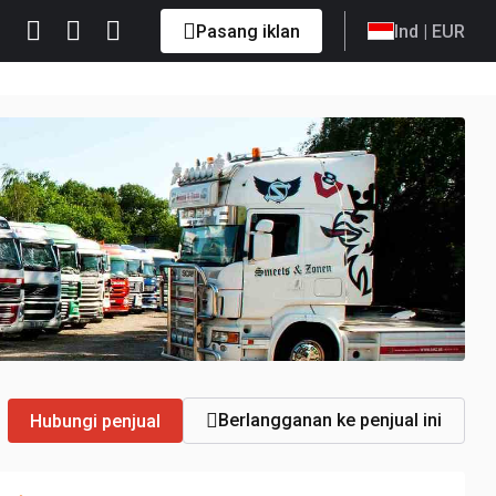
Pasang iklan
Ind
| EUR
Berlangganan ke penjual ini
Hubungi penjual