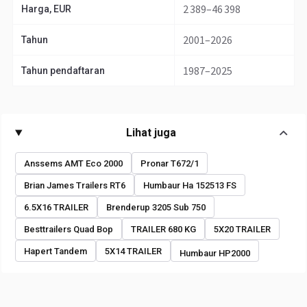
2 389–46 398
Harga, EUR
2001–2026
Tahun
1987–2025
Tahun pendaftaran
Lihat juga
Anssems AMT Eco 2000
Pronar T672/1
Brian James Trailers RT6
Humbaur Ha 152513 FS
6.5X16 TRAILER
Brenderup 3205 Sub 750
Besttrailers Quad Bop
TRAILER 680 KG
5X20 TRAILER
Hapert Tandem
5X14 TRAILER
Humbaur HP2000