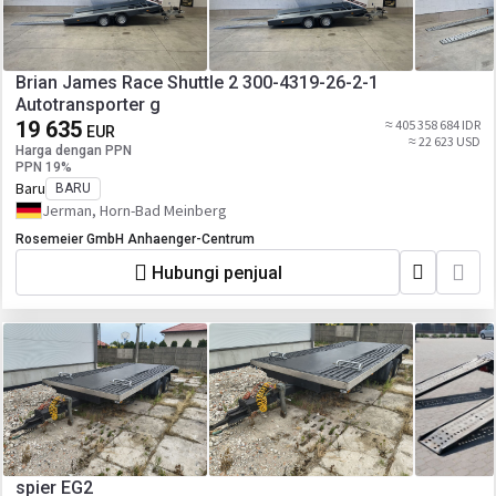
Brian James Race Shuttle 2 300-4319-26-2-1
Autotransporter g
19 635
≈ 405 358 684 IDR
EUR
≈ 22 623 USD
Harga dengan PPN
PPN 19%
Baru
BARU
Jerman, Horn-Bad Meinberg
Rosemeier GmbH Anhaenger-Centrum
Hubungi penjual
spier EG2