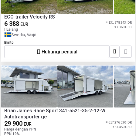
ECO-trailer Velocity RS
6 388
≈ 131 878 343 IDR
EUR
≈ 7 360 USD
Lelang
Swedia, Växjö
Blinto
Hubungi penjual
Brian James Race Sport 341-5521-35-2-12-W
Autotransporter ge
29 900
≈ 617 276 530 IDR
EUR
≈ 34 450 USD
Harga dengan PPN
PPN 19%