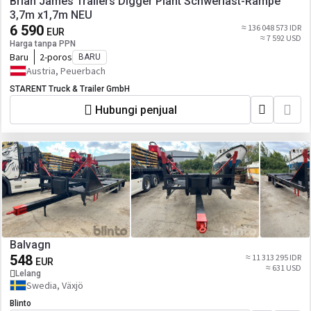
Brian James Trailers Digger Plant Schwerlast-Rampe
3,7m x1,7m NEU
6 590
≈ 136 048 573 IDR
EUR
≈ 7 592 USD
Harga tanpa PPN
Baru
2-poros
BARU
Austria, Peuerbach
STARENT Truck & Trailer GmbH
Hubungi penjual
Balvagn
548
≈ 11 313 295 IDR
EUR
≈ 631 USD
Lelang
Swedia, Växjö
Blinto