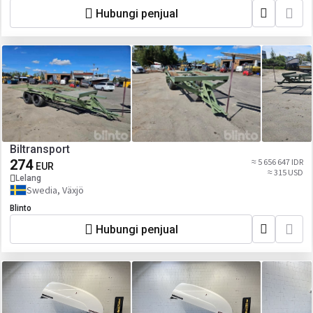
Hubungi penjual
Biltransport
274
≈ 5 656 647 IDR
EUR
≈ 315 USD
Lelang
Swedia, Växjö
Blinto
Hubungi penjual