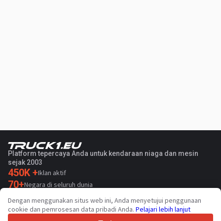
Platform tepercaya Anda untuk kendaraan niaga dan mesin
sejak 2003
450K +
Iklan aktif
70+
Negara di seluruh dunia
36
Bahasa yang didukung
Dengan menggunakan situs web ini, Anda menyetujui penggunaan
cookie dan pemrosesan data pribadi Anda.
Pelajari lebih lanjut
4.7/5