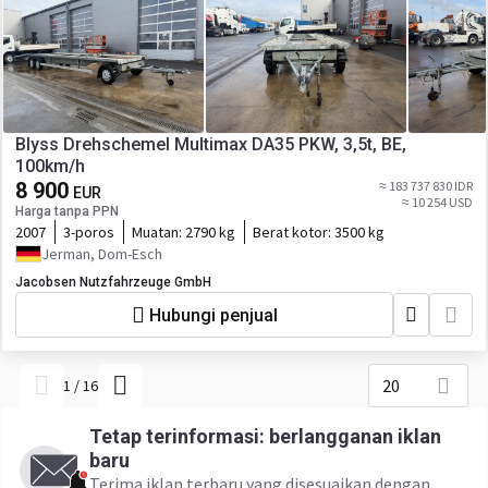
Blyss Drehschemel Multimax DA35 PKW, 3,5t, BE,
100km/h
8 900
≈ 183 737 830 IDR
EUR
≈ 10 254 USD
Harga tanpa PPN
2007
3-poros
Muatan:
2790 kg
Berat kotor:
3500 kg
Jerman, Dom-Esch
Jacobsen Nutzfahrzeuge GmbH
Hubungi penjual
20
1
/
16
Tetap terinformasi: berlangganan iklan
baru
Terima iklan terbaru yang disesuaikan dengan