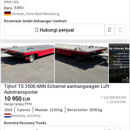
PPN 19%
Baru
BARU
Jerman, Horn-Bad Meinberg
Rosemeier GmbH Anhaenger-Centrum
Hubungi penjual
Tijhof TS 3500 ANN Schamel aanhangwagen Luft
Autotransporter
10 950
≈ 226 059 465 IDR
EUR
≈ 12 616 USD
Harga tanpa PPN
2018
3-poros
Muatan:
2220 kg
Berat kotor:
3500 kg
Belanda, Ureterp
Boonstra Recovery Trucks