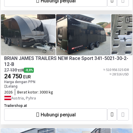
Hubungi penjual
BRIAN JAMES TRAILERS NEW Race Sport 341-5021-30-2-
12-B
≈ 510 956 325 IDR
27 130
-8,8%
EUR
≈ 28 516 USD
24 750
EUR
Harga dengan PPN
Lelang
2026
Berat kotor:
3000 kg
Austria, Pyhra
Trailershop.at
Hubungi penjual