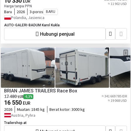
10 330
EUR
≈ 11 902 USD
Harga tanpa PPN
Baru
2026
3-poros
BARU
Polandia, Jasienica
AUTO-GALERI-BADUM Karol Kukla
Hubungi penjual
BRIAN JAMES TRAILERS Race Box
≈ 341 669 785 IDR
17 480
-5,3%
EUR
≈ 19 068 USD
16 550
EUR
2026
Muatan:
1845 kg
Berat kotor:
3000 kg
Austria, Pyhra
Trailershop.at