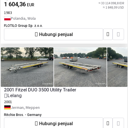
1 604,36
≈ 33 114 098,8 IDR
EUR
≈ 1 848,09 USD
1983
Polandia, Wola
FLOTILO Group Sp. z.o.o.
Hubungi penjual
2001 Fitzel DUO 3500 Utility Trailer
Lelang
2001
Jerman, Meppen
Ritchie Bros. - Germany
Hubungi penjual