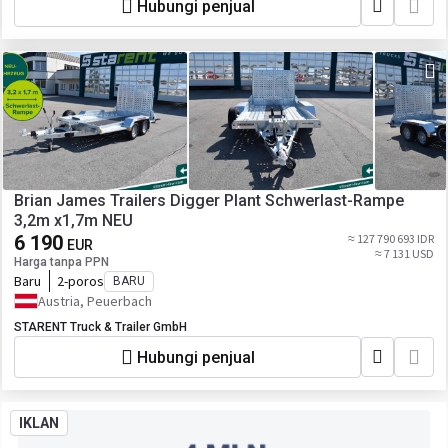
Hubungi penjual
Brian James Trailers Digger Plant Schwerlast-Rampe
3,2m x1,7m NEU
6 190
≈ 127 790 693 IDR
EUR
≈ 7 131 USD
Harga tanpa PPN
Baru
2-poros
BARU
Austria, Peuerbach
STARENT Truck & Trailer GmbH
Hubungi penjual
IKLAN