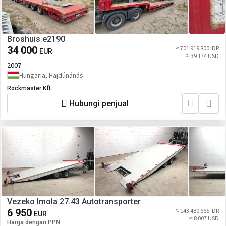
Broshuis e2190
34 000
≈ 701 919 800 IDR
EUR
≈ 39 174 USD
2007
Hungaria, Hajdúnánás
Rockmaster Kft.
Hubungi penjual
Vezeko Imola 27.43 Autotransporter
6 950
≈ 143 480 665 IDR
EUR
≈ 8 007 USD
Harga dengan PPN