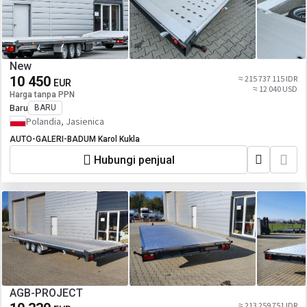
New
10 450
≈ 215 737 115 IDR
EUR
≈ 12 040 USD
Harga tanpa PPN
Baru
BARU
Polandia, Jasienica
AUTO-GALERI-BADUM Karol Kukla
Hubungi penjual
AGB-PROJECT
≈ 213 259 751 IDR