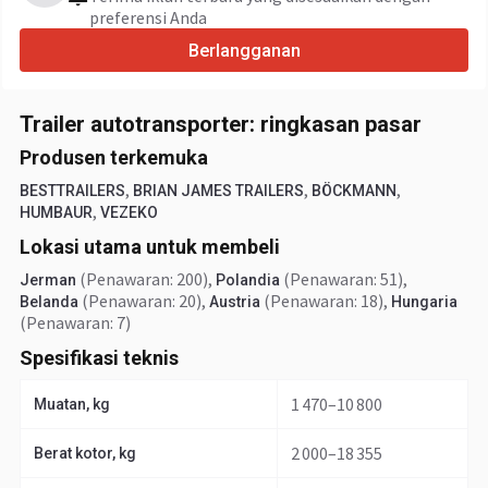
preferensi Anda
Berlangganan
Trailer autotransporter: ringkasan pasar
Produsen terkemuka
,
,
,
BESTTRAILERS
BRIAN JAMES TRAILERS
BÖCKMANN
,
HUMBAUR
VEZEKO
Lokasi utama untuk membeli
(Penawaran: 200)
,
(Penawaran: 51)
,
Jerman
Polandia
(Penawaran: 20)
,
(Penawaran: 18)
,
Belanda
Austria
Hungaria
(Penawaran: 7)
Spesifikasi teknis
1 470–10 800
Muatan, kg
2 000–18 355
Berat kotor, kg