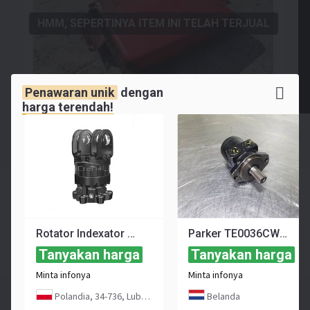
HMM, SEPERTINYA ITEM INI TELAH TERJUAL
Penawaran unik
dengan
harga terendah!
TERJUAL
80
EUR
Rotator Indexator H172/ H182 harvester, forwarder Ponsse, Komatsu, Sampo
Parker TE0036CW410LACY-B92.04727-Hydraulic motor
≈ 1 657 864 IDR
≈ 92 USD
Tanyakan harga
Tanyakan harga
24 Februari 2026
Minta infonya
Minta infonya
Iklan ini disimpan di arsip sebagai referensi
Polandia, 34-736, Lubomierz
Belanda