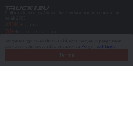
Platform tepercaya Anda untuk kendaraan niaga dan mesin
sejak 2003
450K +
Iklan aktif
70+
Negara di seluruh dunia
36
Bahasa yang didukung
Dengan menggunakan situs web ini, Anda menyetujui penggunaan
cookie dan pemrosesan data pribadi Anda.
Pelajari lebih lanjut
4.7/5
Trustpilot
Terima
Untuk penjual
Layanan promosi
Harga layanan berbayar
Dukungan
Untuk pembeli
Ulasan merek
Pameran