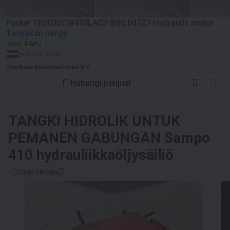
Parker TE0036CW410LACY-B92.04727-Hydraulic motor
Tanyakan harga
Baru
BARU
Belanda, Goor
Overbeek Bouwmachines B.V.
Hubungi penjual
TANGKI HIDROLIK UNTUK
PEMANEN GABUNGAN
Sampo
410 hydrauliikkaöljysäiliö
Lihat serupa