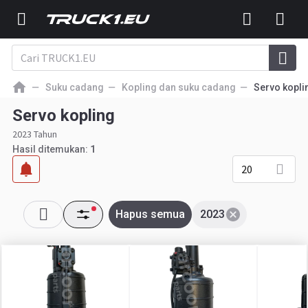
Suku cadang
Kopling dan suku cadang
Servo kopli
Servo kopling
2023 Tahun
Hasil ditemukan:
1
20
Hapus semua
2023