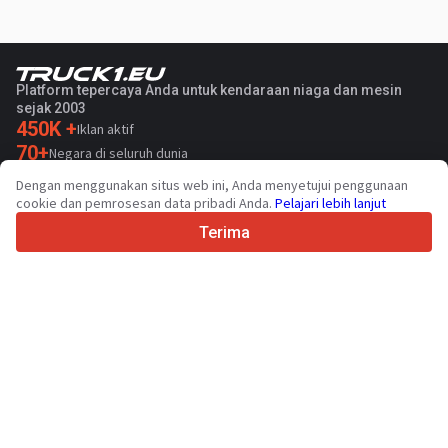
Platform tepercaya Anda untuk kendaraan niaga dan mesin
sejak 2003
450K +
Iklan aktif
70+
Negara di seluruh dunia
36
Bahasa yang didukung
Dengan menggunakan situs web ini, Anda menyetujui penggunaan
cookie dan pemrosesan data pribadi Anda.
Pelajari lebih lanjut
4.7/5
Trustpilot
Terima
Untuk penjual
Layanan promosi
Harga layanan berbayar
Dukungan
Untuk pembeli