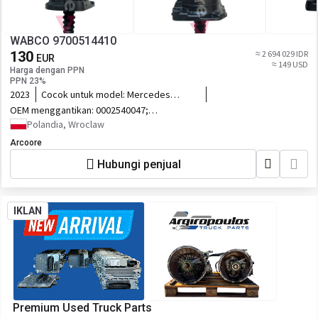
WABCO 9700514410
130
≈ 2 694 029 IDR
EUR
≈ 149 USD
Harga dengan PPN
PPN 23%
2023
Cocok untuk model:
Mercedes
Actros euro 6
OEM menggantikan:
0002540047;
A0002540047; 0002540447;
Polandia, Wroclaw
A0002540447; 81307256104;
Arcoore
9700514310; 9700514410;
Hubungi penjual
IKLAN
Premium Used Truck Parts