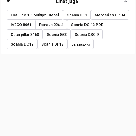
Lihat juga
Fiat Tipo 1.6 Multijet Diesel
Scania D11
Mercedes CPC4
IVECO 8061
Renault 226.4
Scania DC 13 PDE
Caterpillar 3160
Scania G33
Scania DSC 9
Scania DC12
Scania DI 12
ZF Hitachi