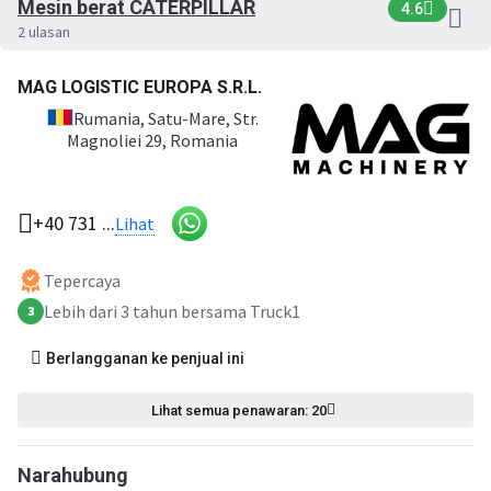
Mesin berat CATERPILLAR
4.6
2 ulasan
MAG LOGISTIC EUROPA S.R.L.
Rumania
, Satu-Mare, Str.
Magnoliei 29, Romania
+40 731 ...
Lihat
Tepercaya
Lebih dari 3 tahun bersama Truck1
3
Berlangganan ke penjual ini
Lihat semua penawaran: 20
Narahubung