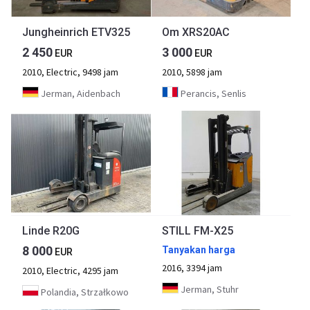
Jungheinrich ETV325
Om XRS20AC
2 450
3 000
EUR
EUR
2010, Electric, 9498 jam
2010, 5898 jam
Jerman, Aidenbach
Perancis, Senlis
Linde R20G
STILL FM-X25
8 000
Tanyakan harga
EUR
2016, 3394 jam
2010, Electric, 4295 jam
Jerman, Stuhr
Polandia, Strzałkowo