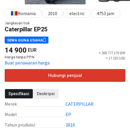
Romania
2010
electric
4753 jam
Jangkauan truk
Caterpillar EP25
SEWA GUNA USAHA
14 900
EUR
≈ 308 777 170 IDR
Harga tanpa PPN
≈ 17 183 USD
Buat penawaran harga
Hubungi penjual
Spesifikasi
Deskripsi
Merek
CATERPILLAR
Model
EP
Tahun produksi
2010