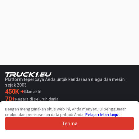
Platform tepercaya Anda untuk kendaraan niaga dan mesin
sejak 2003
450K +
Iklan aktif
70+
Negara di seluruh dunia
36
Bahasa yang didukung
Dengan menggunakan situs web ini, Anda menyetujui penggunaan
cookie dan pemrosesan data pribadi Anda.
Pelajari lebih lanjut
4.7/5
Trustpilot
Terima
Untuk penjual