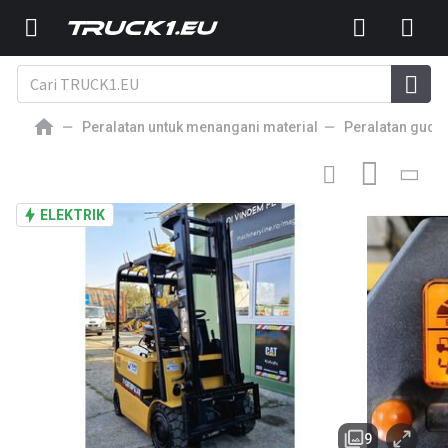
Peralatan untuk menangani material
Peralatan guda
14 900
EUR
JANGKAUAN TRUK
Caterpillar EP25
ELEKTRIK
9