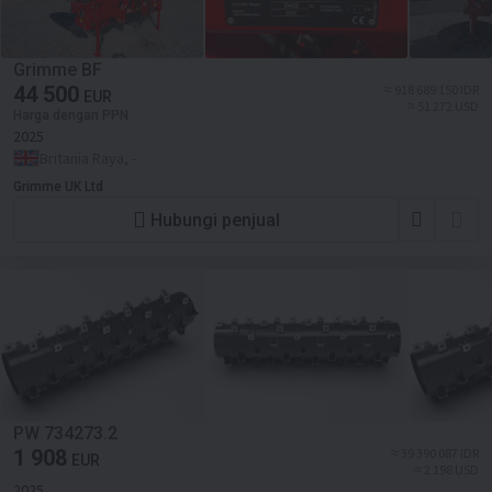
Grimme BF
44 500
≈ 918 689 150 IDR
EUR
≈ 51 272 USD
Harga dengan PPN
2025
Britania Raya, -
Grimme UK Ltd
Hubungi penjual
PW 734273.2
1 908
≈ 39 390 087 IDR
EUR
≈ 2 198 USD
2025