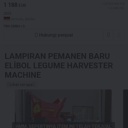
1 188
≈ 24 525 903 IDR
EUR
≈ 1 368 USD
2025
Jerman, Berlin
TBN GMBH i.G.
Hubungi penjual
LAMPIRAN PEMANEN BARU
ELİBOL LEGUME HARVESTER
MACHINE
Lihat serupa
HMM, SEPERTINYA ITEM INI TELAH TERJUAL