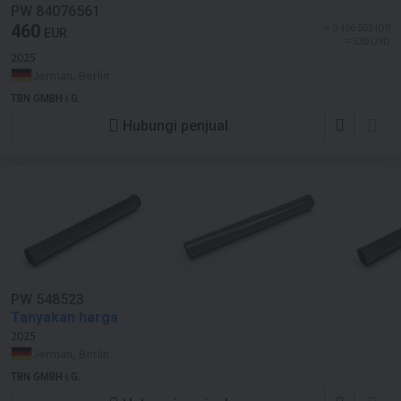
PW 84076561
460
≈ 9 496 562 IDR
EUR
≈ 530 USD
2025
Jerman, Berlin
TBN GMBH i.G.
Hubungi penjual
PW 548523
Tanyakan harga
2025
Jerman, Berlin
TBN GMBH i.G.