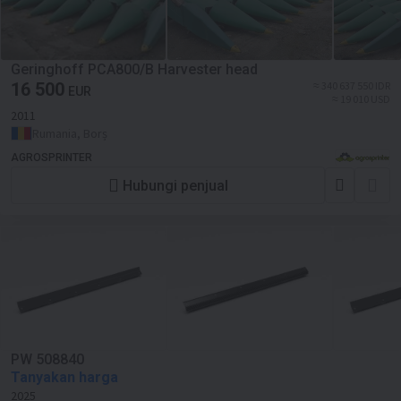
Geringhoff PCA800/B Harvester head
16 500
≈ 340 637 550 IDR
EUR
≈ 19 010 USD
2011
Rumania, Borș
AGROSPRINTER
Hubungi penjual
PW 508840
Tanyakan harga
2025