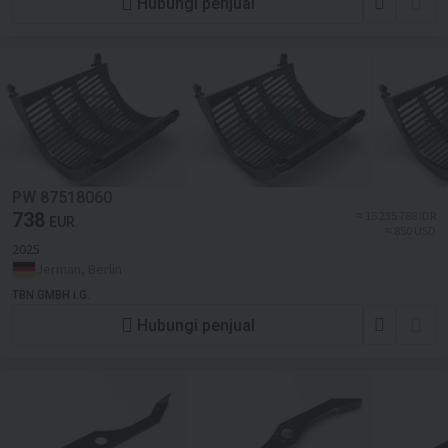
Hubungi penjual
PW 87518060
738
≈ 15 235 788 IDR
EUR
≈ 850 USD
2025
Jerman, Berlin
TBN GMBH i.G.
Hubungi penjual