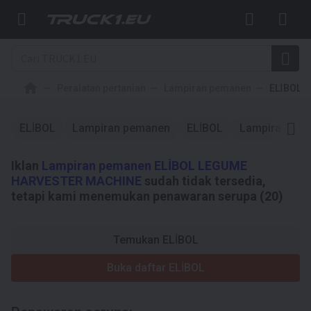
Peralatan pertanian
Lampiran pemanen
ELİBOL
ELİBOL
Lampiran pemanen
ELİBOL
Lampiran pe
Iklan
Lampiran pemanen ELİBOL LEGUME
HARVESTER MACHINE
sudah tidak tersedia,
tetapi kami menemukan penawaran serupa (20)
Temukan ELİBOL
Buka daftar ELİBOL