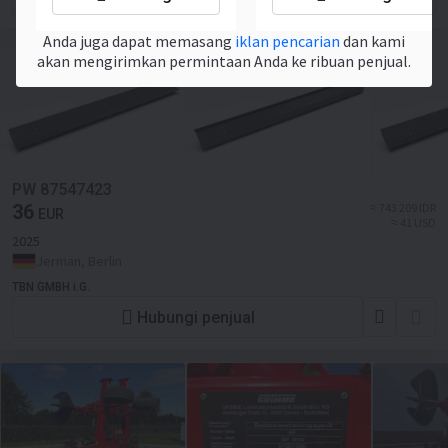
Anda juga dapat memasang
iklan pencarian
dan kami
akan mengirimkan permintaan Anda ke ribuan penjual.
PW 87547423
36
≈ 743 209 IDR
EUR
≈ 41 USD
2025
Jerman, Berlin
TBN GMBH i.G.
Hubungi penjual