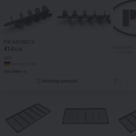
PW 84558374
414
≈ 8 546 905 IDR
EUR
≈ 477 USD
2025
Jerman, Berlin
TBN GMBH i.G.
Hubungi penjual