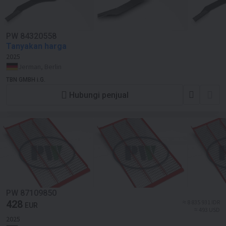
PW 84320558
Tanyakan harga
2025
Jerman, Berlin
TBN GMBH i.G.
Hubungi penjual
PW 87109850
428
≈ 8 835 931 IDR
EUR
≈ 493 USD
2025