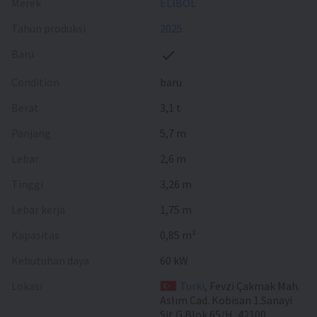
Merek
ELİBOL
Tahun produksi
2025
Baru
Condition
baru
Berat
3,1 t
Panjang
5,7 m
Lebar
2,6 m
Tinggi
3,26 m
Lebar kerja
1,75 m
Kapasitas
0,85 m³
Kebutuhan daya
60 kW
Lokasi
Turki
, Fevzi Çakmak Mah.
Aslım Cad. Kobisan 1.Sanayi
Sit G Blok 65/H, 42100