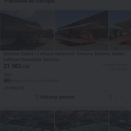
Penawaran serupa:
Simons Salad / Lettuce Harvester Simons Simons Salad /
Lettuce Harvester Simons
21 983
≈ 453 832 440 IDR
EUR
≈ 25 328 USD
2003
Britania Raya, Great Habton
J R Firby LTD
Hubungi penjual