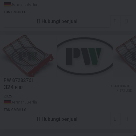
Jerman, Berlin
TBN GMBH i.G.
Hubungi penjual
PW 87282761
324
≈ 6 688 882 IDR
EUR
≈ 373 USD
2025
Jerman, Berlin
TBN GMBH i.G.
Hubungi penjual