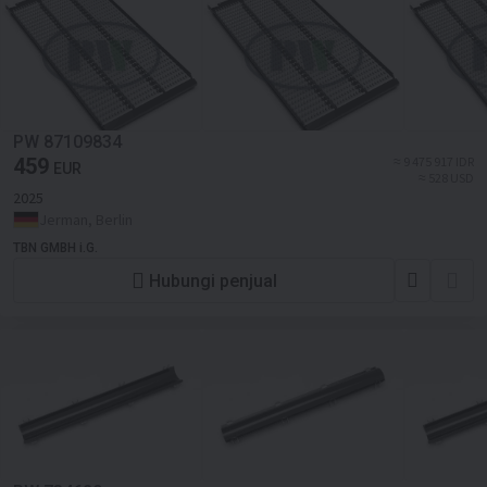
PW 87109834
459
≈ 9 475 917 IDR
EUR
≈ 528 USD
2025
Jerman, Berlin
TBN GMBH i.G.
Hubungi penjual