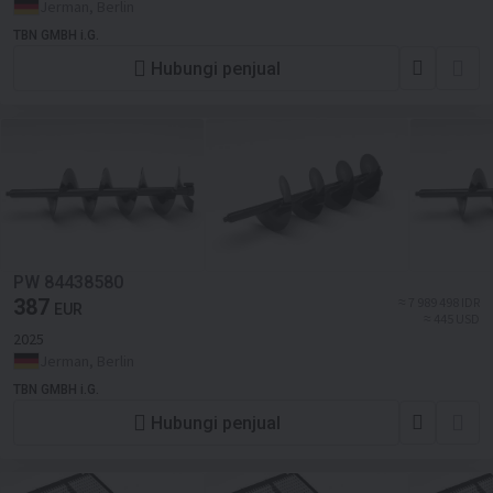
Jerman, Berlin
TBN GMBH i.G.
Hubungi penjual
PW 84438580
387
≈ 7 989 498 IDR
EUR
≈ 445 USD
2025
Jerman, Berlin
TBN GMBH i.G.
Hubungi penjual