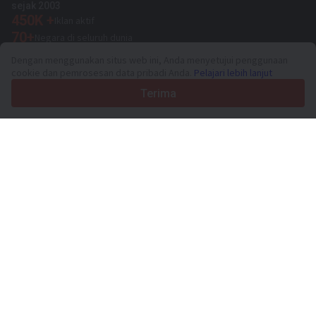
sejak 2003
450K +
Iklan aktif
70+
Negara di seluruh dunia
36
Bahasa yang didukung
Dengan menggunakan situs web ini, Anda menyetujui penggunaan
cookie dan pemrosesan data pribadi Anda.
Pelajari lebih lanjut
4.7/5
Trustpilot
Terima
Untuk penjual
Layanan promosi
Harga layanan berbayar
Dukungan
Untuk pembeli
Ulasan merek
Pameran
Sewa guna usaha