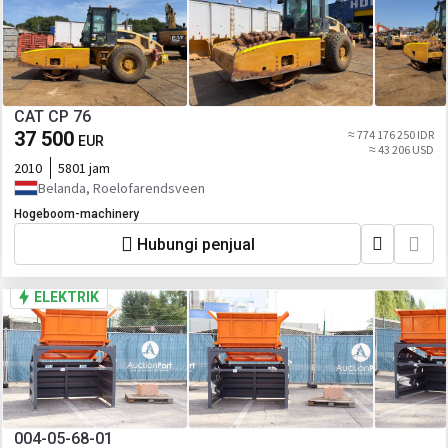
CAT CP 76
37 500
≈ 774 176 250 IDR
EUR
≈ 43 206 USD
2010
5801 jam
Belanda, Roelofarendsveen
Hogeboom-machinery
Hubungi penjual
ELEKTRIK
004-05-68-01