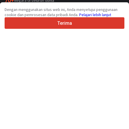
70+
Negara di seluruh dunia
36
Bahasa yang didukung
Dengan menggunakan situs web ini, Anda menyetujui penggunaan
cookie dan pemrosesan data pribadi Anda.
Pelajari lebih lanjut
4.7/5
Trustpilot
Terima
Untuk penjual
Layanan promosi
Harga layanan berbayar
Dukungan
Untuk pembeli
Ulasan merek
Pameran
Sewa guna usaha
Informasi
Tentang Truck1