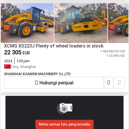
XCMG XS223J Plenty of wheel loaders in stock
22 305
≈ 460 480 033 IDR
EUR
≈ 25 699 USD
2024
130 jam
Cina, Shanghai
SHANGHAI XUANXIN MACHINERY Co.,LTD
Hubungi penjual
Minta semua foto yang tersedia