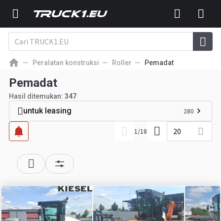
Peralatan konstruksi
Roller
Pemadat
Pemadat
Hasil ditemukan:
347
untuk leasing
280
20
1
/
18