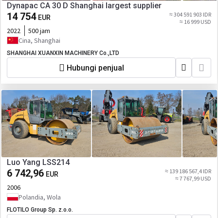
Dynapac CA 30 D Shanghai largest supplier
14 754
≈ 304 591 903 IDR
EUR
≈ 16 999 USD
2022
500 jam
Cina, Shanghai
SHANGHAI XUANXIN MACHINERY Co.,LTD
Hubungi penjual
Luo Yang LSS214
6 742,96
≈ 139 186 567,4 IDR
EUR
≈ 7 767,99 USD
2006
Polandia, Wola
FLOTILO Group Sp. z.o.o.