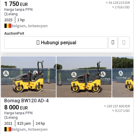
1 750
≈ 36 128 225 IDR
EUR
≈ 2 016 USD
Harga tanpa PPN
Lelang
2025
1 hp
Belgium, Antwerpen
AuctionPort
Hubungi penjual
Bomag BW120 AD-4
8 000
≈ 165 157 600 IDR
EUR
≈ 9 217 USD
Harga tanpa PPN
Lelang
2021
825 jam
24 hp
Belgium, Antwerpen