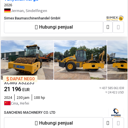
2026
Jerman, Sindelfingen
Simex Baumaschinenhandel GmbH
Hubungi penjual
DAPAT NEGO
XCMG XS223J
21 196
≈ 437 585 061 IDR
EUR
≈ 24 421 USD
2024
230 jam
188 hp
Cina, Hefei
SANCHENG MACHINERY CO. LTD
Hubungi penjual