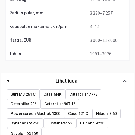
3 230–7 257
Radius putar, mm
4–14
Kecepatan maksimal, km/jam
3 000–112 000
Harga, EUR
1991–2026
Tahun
Lihat juga
Stihl MS 261 C
Case M4K
Caterpillar 777E
Caterpillar 206
Caterpillar 907H2
Powerscreen Maxtrak 1300
Case 621 C
Hitachi E 60
Dynapac CA25D
Junttan PM 23
Liugong 922D
Develon DX60E