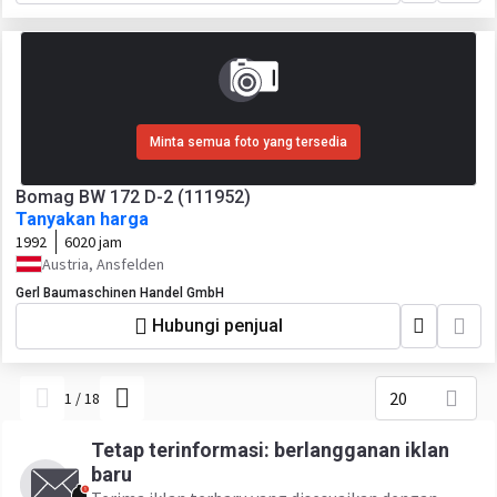
Minta semua foto yang tersedia
Bomag BW 172 D-2 (111952)
Tanyakan harga
1992
6020 jam
Austria, Ansfelden
Gerl Baumaschinen Handel GmbH
Hubungi penjual
20
1
/
18
Tetap terinformasi: berlangganan iklan
baru