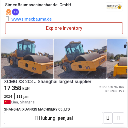
Simex Baumaschinenhandel GmbH
10
www.simexbauma.de
Explore Inventory
XCMG XS 203 J Shanghai largest supplier
17 358
≈ 358 350 702 IDR
EUR
≈ 19 999 USD
2024
111 jam
Cina, Shanghai
SHANGHAI XUANXIN MACHINERY Co.,LTD
Hubungi penjual