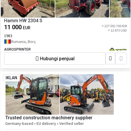
Hamm HW 2304 S
11 000
≈ 227 091 700 IDR
EUR
≈ 12 673 USD
1983
Rumania, Borș
AGROSPRINTER
Hubungi penjual
IKLAN
Trusted construction machinery supplier
Germany-based • EU delivery • Verified seller