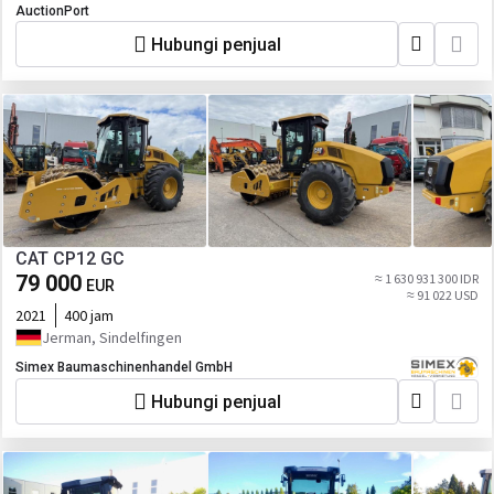
AuctionPort
Hubungi penjual
CAT CP12 GC
79 000
≈ 1 630 931 300 IDR
EUR
≈ 91 022 USD
2021
400 jam
Jerman, Sindelfingen
Simex Baumaschinenhandel GmbH
Hubungi penjual