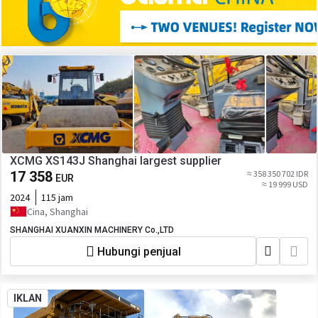
XCMG XS143J Shanghai largest supplier
17 358
≈ 358 350 702 IDR
EUR
≈ 19 999 USD
2024
115 jam
Cina, Shanghai
SHANGHAI XUANXIN MACHINERY Co.,LTD
Hubungi penjual
IKLAN