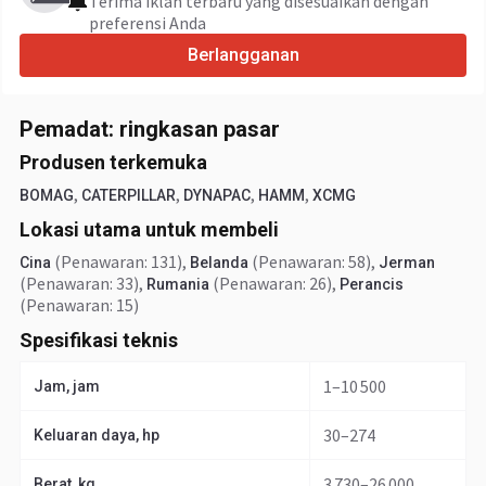
Terima iklan terbaru yang disesuaikan dengan
preferensi Anda
Berlangganan
Pemadat: ringkasan pasar
Produsen terkemuka
,
,
,
,
BOMAG
CATERPILLAR
DYNAPAC
HAMM
XCMG
Lokasi utama untuk membeli
(Penawaran: 131)
,
(Penawaran: 58)
,
Cina
Belanda
Jerman
(Penawaran: 33)
,
(Penawaran: 26)
,
Rumania
Perancis
(Penawaran: 15)
Spesifikasi teknis
1–10 500
Jam, jam
30–274
Keluaran daya, hp
3 730–26 000
Berat, kg