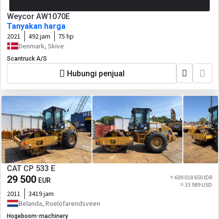
Weycor AW1070E
Tanyakan harga
2021
492 jam
75 hp
Denmark, Skive
Scantruck A/S
Hubungi penjual
CAT CP 533 E
29 500
≈ 609 018 650 IDR
EUR
≈ 33 989 USD
2011
3419 jam
Belanda, Roelofarendsveen
Hogeboom-machinery