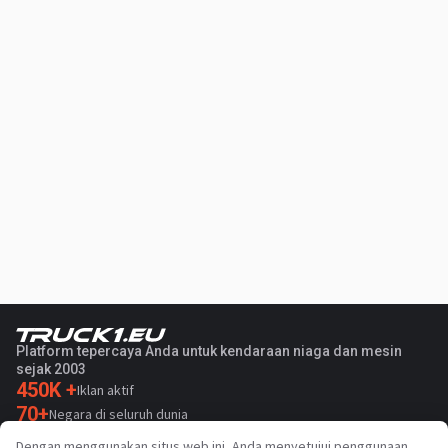
Platform tepercaya Anda untuk kendaraan niaga dan mesin
sejak 2003
450K +
Iklan aktif
70+
Negara di seluruh dunia
36
Bahasa yang didukung
Dengan menggunakan situs web ini, Anda menyetujui penggunaan