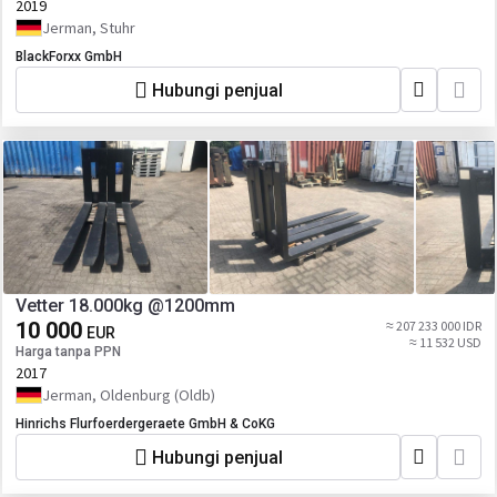
2019
Jerman, Stuhr
BlackForxx GmbH
Hubungi penjual
Vetter 18.000kg @1200mm
10 000
≈ 207 233 000 IDR
EUR
≈ 11 532 USD
Harga tanpa PPN
2017
Jerman, Oldenburg (Oldb)
Hinrichs Flurfoerdergeraete GmbH & CoKG
Hubungi penjual