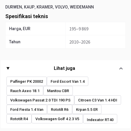
,
,
,
,
DURWEN
KAUP
KRAMER
VOLVO
WEIDEMANN
Spesifikasi teknis
195–9 869
Harga, EUR
2010–2026
Tahun
Lihat juga
Palfinger PK 20002
Ford Escort Van 1.4
Rauch Axeo 18.1
Manitou CBR
Volkswagen Passat 2.0 TDI 190 PS
Citroen C3 Van 1.4 HDI
Ford Fiesta 1.4 Van
Rototilt R6
Krpan 5.5 ER
Rototilt R4
Volkswagen Golf 4 2.3 V5
Indexator RT40