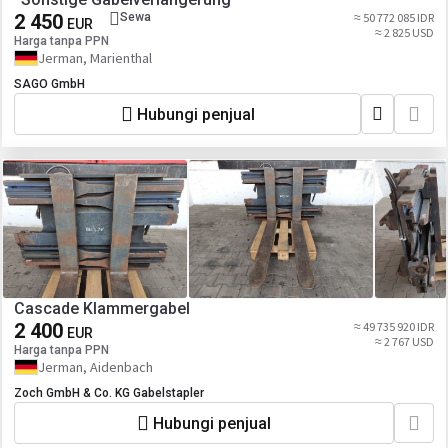
2 450
Sewa
≈ 50 772 085 IDR
EUR
≈ 2 825 USD
Harga tanpa PPN
Jerman, Marienthal
SAGO GmbH
Hubungi penjual
Cascade Klammergabel
2 400
≈ 49 735 920 IDR
EUR
≈ 2 767 USD
Harga tanpa PPN
Jerman, Aidenbach
Zoch GmbH & Co. KG Gabelstapler
Hubungi penjual