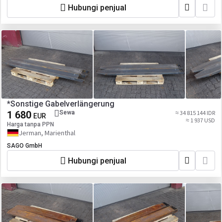
Hubungi penjual
*Sonstige Gabelverlängerung
1 680
Sewa
≈ 34 815 144 IDR
EUR
≈ 1 937 USD
Harga tanpa PPN
Jerman, Marienthal
SAGO GmbH
Hubungi penjual