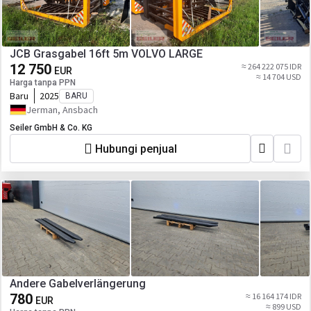
JCB Grasgabel 16ft 5m VOLVO LARGE
12 750
≈ 264 222 075 IDR
EUR
≈ 14 704 USD
Harga tanpa PPN
Baru
2025
BARU
Jerman, Ansbach
Seiler GmbH & Co. KG
Hubungi penjual
Andere Gabelverlängerung
780
≈ 16 164 174 IDR
EUR
≈ 899 USD