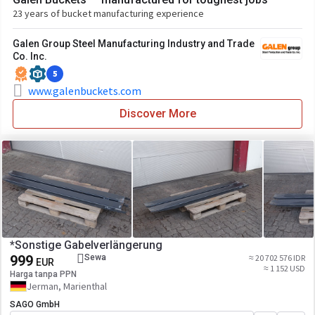
23 years of bucket manufacturing experience
Galen Group Steel Manufacturing Industry and Trade
Co. Inc.
5
www.galenbuckets.com
Discover More
*Sonstige Gabelverlängerung
999
Sewa
≈ 20 702 576 IDR
EUR
≈ 1 152 USD
Harga tanpa PPN
Jerman, Marienthal
SAGO GmbH