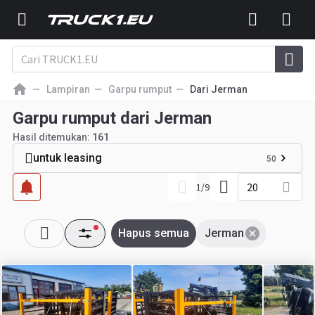
Lampiran
Garpu rumput
Dari Jerman
Garpu rumput dari Jerman
Hasil ditemukan:
161
untuk leasing
50
20
1
/
9
Hapus semua
Jerman