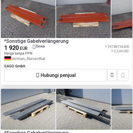
*Sonstige Gabelverlängerung
1 920
Sewa
≈ 39 788 736 IDR
EUR
≈ 2 214 USD
Harga tanpa PPN
Jerman, Marienthal
SAGO GmbH
Hubungi penjual
*Sonstige Gabelverlängerung