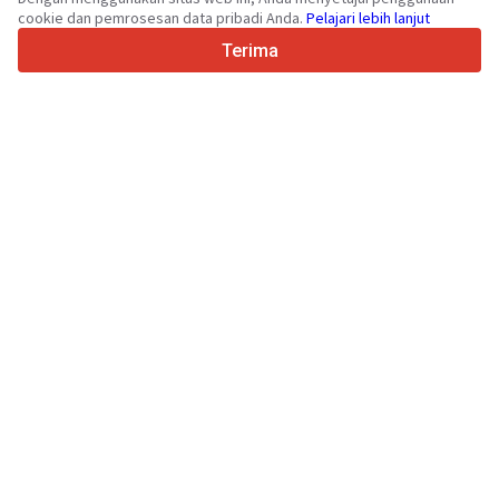
cookie dan pemrosesan data pribadi Anda.
Pelajari lebih lanjut
4.7/5
Trustpilot
Terima
Untuk penjual
Layanan promosi
Harga layanan berbayar
Dukungan
Untuk pembeli
Ulasan merek
Pameran
Sewa guna usaha
Informasi
Tentang Truck1
Blog