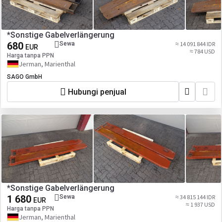
*Sonstige Gabelverlängerung
680
Sewa
≈ 14 091 844 IDR
EUR
≈ 784 USD
Harga tanpa PPN
Jerman, Marienthal
SAGO GmbH
Hubungi penjual
*Sonstige Gabelverlängerung
1 680
Sewa
≈ 34 815 144 IDR
EUR
≈ 1 937 USD
Harga tanpa PPN
Jerman, Marienthal