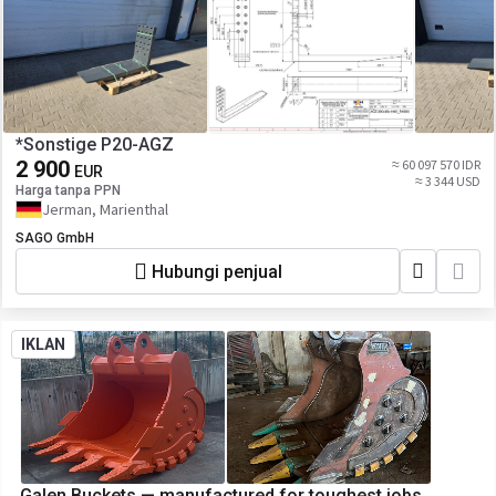
*Sonstige P20-AGZ
2 900
≈ 60 097 570 IDR
EUR
≈ 3 344 USD
Harga tanpa PPN
Jerman, Marienthal
SAGO GmbH
Hubungi penjual
IKLAN
Galen Buckets — manufactured for toughest jobs