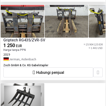
Griptech RG435/ZVR-SV
1 250
≈ 25 904 125 IDR
EUR
≈ 1 441 USD
Harga tanpa PPN
2019
Jerman, Aidenbach
Zoch GmbH & Co. KG Gabelstapler
Hubungi penjual