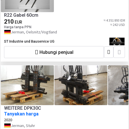
R22 Gabel 60cm
210
≈ 4 351 893 IDR
EUR
≈ 242 USD
Harga tanpa PPN
Jerman, Oelsnitz/Vogtland
ST Industrie und Bauservice UG
Hubungi penjual
WEITERE DPK30C
Tanyakan harga
2020
Jerman, Stuhr