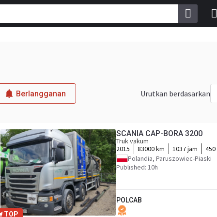
Urutkan berdasarkan
Berlangganan
SCANIA CAP-BORA 3200
Truk vakum
2015
83000 km
1037 jam
450
Polandia, Paruszowiec-Piaski
Published: 10h
POLCAB
TOP