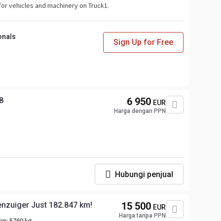
for vehicles and machinery on Truck1.
onals
Sign Up for Free
8
6 950
EUR
Harga dengan PPN
Hubungi penjual
enzuiger Just 182.847 km!
15 500
EUR
Harga tanpa PPN
an:
5760 kg