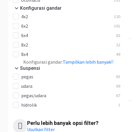
otomatis
131
Konfigurasi gandar
4x2
120
6x2
101
6x4
62
8x2
22
8x4
49
Konfigurasi gandar:
Tampilkan lebih banyak
Suspensi
pegas
85
udara
69
pegas/udara
67
hidrolik
1
Perlu lebih banyak opsi filter?
Usulkan filter