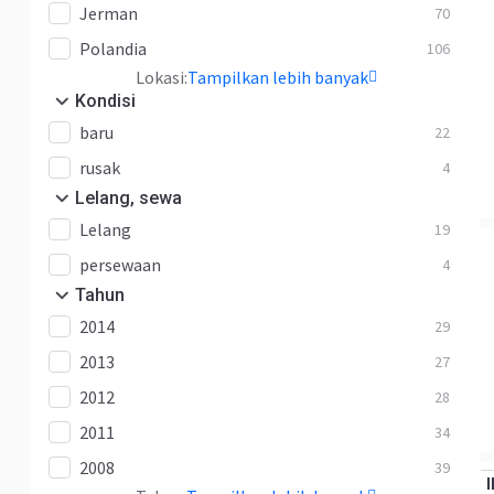
Jerman
70
Polandia
106
Lokasi:
Tampilkan lebih banyak
Kondisi
baru
22
rusak
4
Lelang, sewa
Lelang
19
persewaan
4
Tahun
2014
29
2013
27
2012
28
2011
34
2008
39