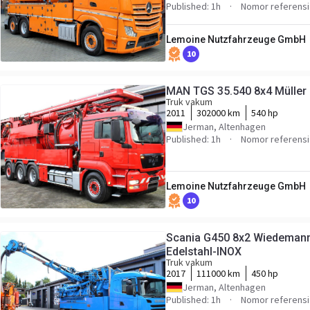
Published: 1h
Nomor referensi
Lemoine Nutzfahrzeuge GmbH
10
MAN TGS 35.540 8x4 Müller
Truk vakum
2011
302000 km
540 hp
Jerman, Altenhagen
Published: 1h
Nomor referensi
Lemoine Nutzfahrzeuge GmbH
10
Scania G450 8x2 Wiedema
Edelstahl-INOX
Truk vakum
2017
111000 km
450 hp
Jerman, Altenhagen
Published: 1h
Nomor referensi