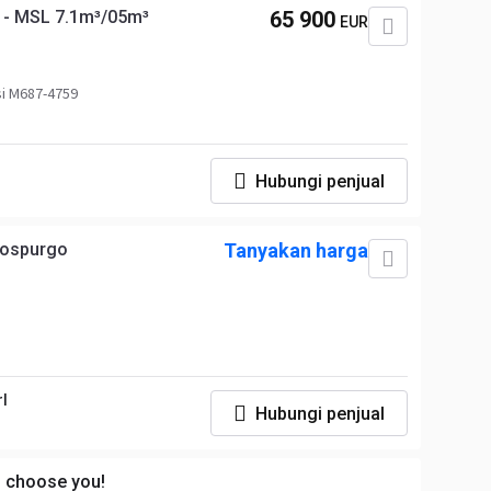
- MSL 7.1m³/05m³
65 900
EUR
i M687-4759
Hubungi penjual
tospurgo
Tanyakan harga
rl
Hubungi penjual
s choose you!