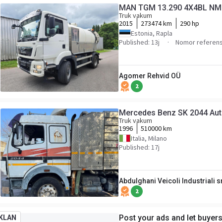
MAN TGM 13.290 4X4BL NM 
Truk vakum
2015
273474 km
290 hp
Estonia, Rapla
Published: 13j
Nomor referens
Agomer Rehvid OÜ
2
Mercedes Benz SK 2044 Au
Truk vakum
1996
510000 km
Italia, Milano
Published: 17j
Abdulghani Veicoli Industriali s
2
Post your ads and let buyer
IKLAN