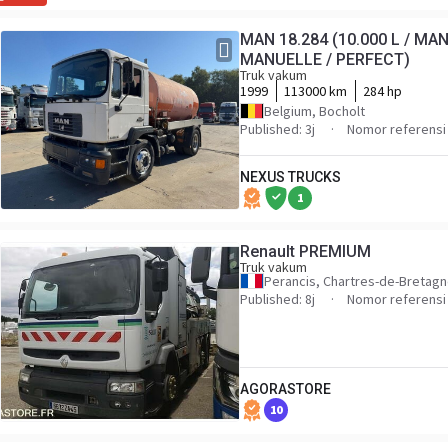
MAN 18.284 (10.000 L / MA
MANUELLE / PERFECT)
Truk vakum
1999
113000 km
284 hp
Belgium, Bocholt
Published: 3j
Nomor referensi
NEXUS TRUCKS
1
Renault PREMIUM
Truk vakum
Perancis, Chartres-de-Bretag
Published: 8j
Nomor referensi
AGORASTORE
10