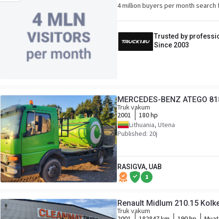
4 million buyers per month search 
Trusted by professi
Since 2003
MERCEDES-BENZ ATEGO 81
Truk vakum
2001
180 hp
Lithuania, Utena
Published: 20j
RASIGVA, UAB
1
Renault Midlum 210.15 Kolk
Truk vakum
2001
182847 km
190 hp
Muat