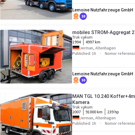
Lemoine Nutzfahrzeuge GmbH
10
mobiles STROM-Aggregat 27,
Truk vakum
1994
4997 km
Jerman, Altenhagen
Published: 1h
Nomor referensi
Lemoine Nutzfahrzeuge GmbH
10
MAN TGL 10.240 Koffer+4m
Kamera
Truk vakum
2007
91000 km
239 hp
Jerman, Altenhagen
Published: 1h
Nomor referensi