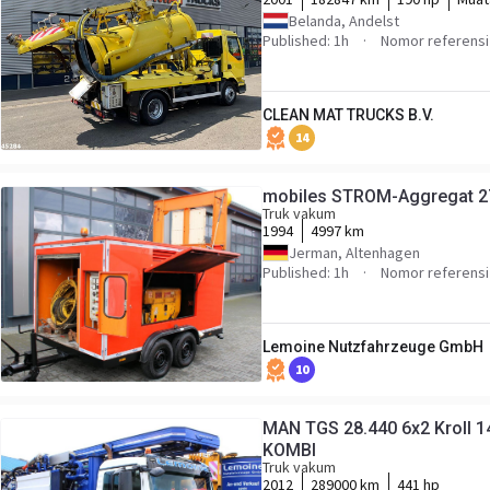
Belanda, Andelst
Published: 1h
Nomor referensi
CLEAN MAT TRUCKS B.V.
14
mobiles STROM-Aggregat 27,
Truk vakum
1994
4997 km
Jerman, Altenhagen
Published: 1h
Nomor referensi
Lemoine Nutzfahrzeuge GmbH
10
MAN TGS 28.440 6x2 Kroll 
KOMBI
Truk vakum
2012
289000 km
441 hp