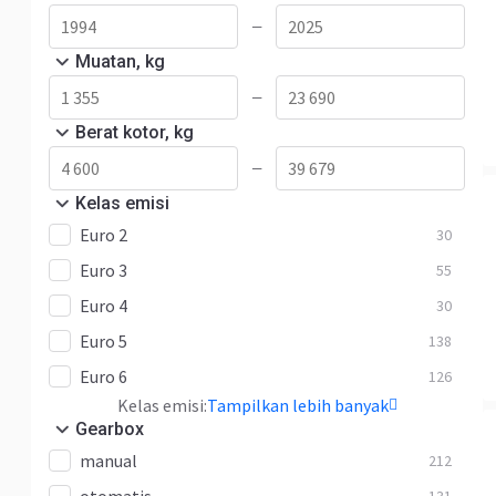
—
Muatan, kg
—
Berat kotor, kg
—
Kelas emisi
Euro 2
30
Euro 3
55
Euro 4
30
Euro 5
138
Euro 6
126
Kelas emisi:
Tampilkan lebih banyak
Gearbox
manual
212