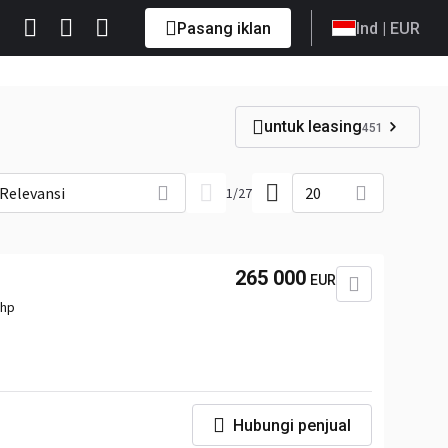
Pasang iklan
Ind
| EUR
untuk leasing
451
Relevansi
20
1
/
27
265 000
EUR
 hp
Hubungi penjual