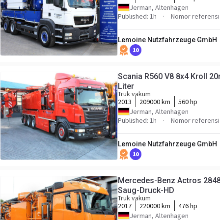
Jerman, Altenhagen
Published: 1h
Nomor referensi
Lemoine Nutzfahrzeuge GmbH
10
Scania R560 V8 8x4 Kroll 
Liter
Truk vakum
2013
209000 km
560 hp
Jerman, Altenhagen
Published: 1h
Nomor referensi
Lemoine Nutzfahrzeuge GmbH
10
Mercedes-Benz Actros 2848
Saug-Druck-HD
Truk vakum
2017
220000 km
476 hp
Jerman, Altenhagen