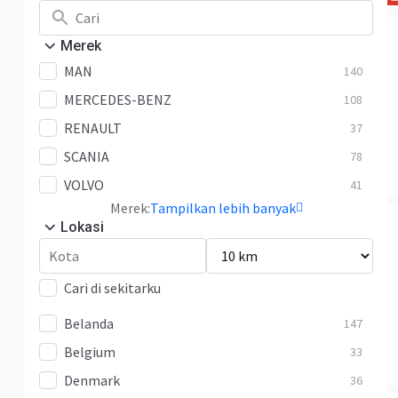
Merek
MAN
140
MERCEDES-BENZ
108
RENAULT
37
SCANIA
78
VOLVO
41
Merek:
Tampilkan lebih banyak
Lokasi
Cari di sekitarku
Belanda
147
Belgium
33
Denmark
36