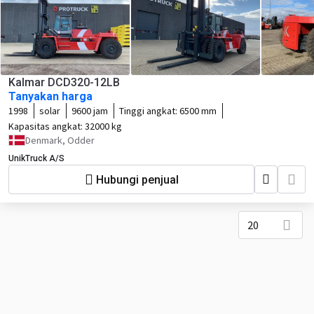
Kalmar DCD320-12LB
Tanyakan harga
1998
solar
9600 jam
Tinggi angkat:
6500 mm
Kapasitas angkat:
32000 kg
Denmark, Odder
UnikTruck A/S
Hubungi penjual
20