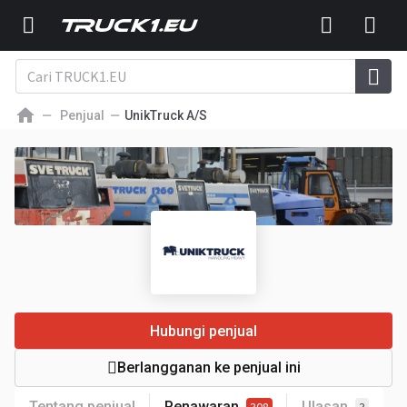
Penjual
UnikTruck A/S
Hubungi penjual
Berlangganan ke penjual ini
Tentang penjual
Penawaran
Ulasan