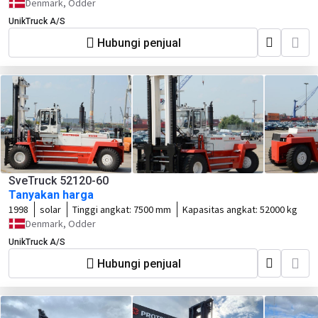
Denmark, Odder
UnikTruck A/S
Hubungi penjual
SveTruck 52120-60
Tanyakan harga
1998
solar
Tinggi angkat:
7500 mm
Kapasitas angkat:
52000 kg
Denmark, Odder
UnikTruck A/S
Hubungi penjual