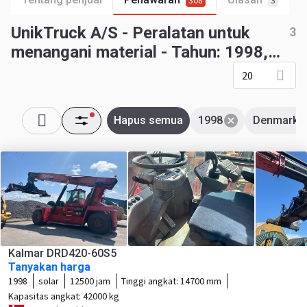
308
3
UnikTruck A/S - Peralatan untuk
3
menangani material - Tahun: 1998,
Denmark
20
Hapus semua
1998
Denmark
Kalmar DRD420-60S5
Tanyakan harga
1998
solar
12500 jam
Tinggi angkat:
14700 mm
Kapasitas angkat:
42000 kg