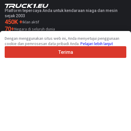
Platform tepercaya Anda untuk kendaraan niaga dan mesin
sejak 2003
450K +
Iklan aktif
70+
Negara di seluruh dunia
36
Bahasa yang didukung
Dengan menggunakan situs web ini, Anda menyetujui penggunaan
cookie dan pemrosesan data pribadi Anda.
Pelajari lebih lanjut
4.7/5
Trustpilot
Terima
Untuk penjual
Layanan promosi
Harga layanan berbayar
Dukungan
Untuk pembeli
Ulasan merek
Pameran