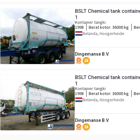
BSLT Chemical tank containe
1
Kontainer tangki
1998
Berat kotor:
36000 kg
Ber
Belanda, Hoogerheide
Dingemanse B.V.
18
BSLT Chemical tank containe
1
Kontainer tangki
1998
Berat kotor:
36000 kg
Ber
Belanda, Hoogerheide
Dingemanse B.V.
18