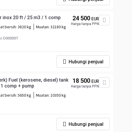
 inox 20 ft / 25 m3 / 1 comp
24 500
EUR
Harga tanpa PPN
at bersih:
3820 kg
Muatan:
32180 kg
si O000007
Hubungi penjual
k) Fuel (kerosene, diesel) tank
18 500
EUR
 / 1 comp + pump
Harga tanpa PPN
at bersih:
5650 kg
Muatan:
10350 kg
Hubungi penjual