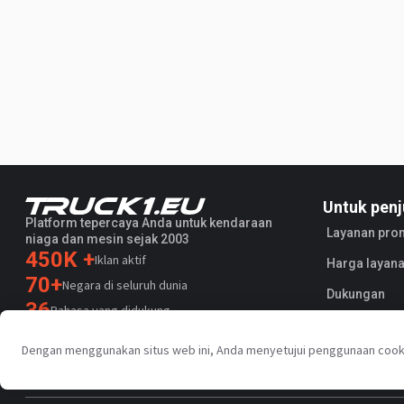
Untuk penj
Platform tepercaya Anda untuk kendaraan
Layanan pro
niaga dan mesin sejak 2003
450K +
Iklan aktif
Harga layana
70+
Negara di seluruh dunia
Dukungan
36
Bahasa yang didukung
4.7/5
Dengan menggunakan situs web ini, Anda menyetujui penggunaan cook
Trustpilot