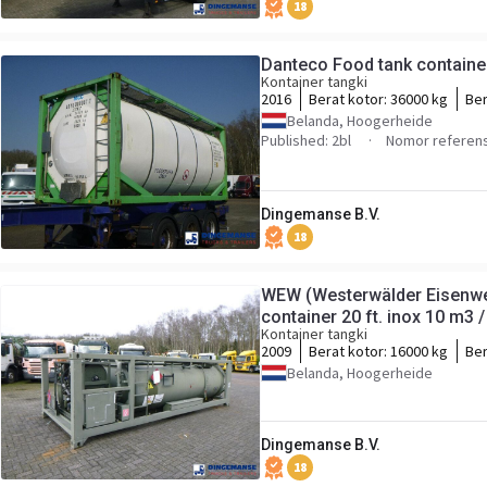
18
Danteco Food tank container
Kontainer tangki
2016
Berat kotor:
36000 kg
Ber
Belanda, Hoogerheide
Published: 2bl
Nomor referen
Dingemanse B.V.
18
WEW (Westerwälder Eisenwer
container 20 ft. inox 10 m3
Kontainer tangki
2009
Berat kotor:
16000 kg
Ber
Belanda, Hoogerheide
Dingemanse B.V.
18