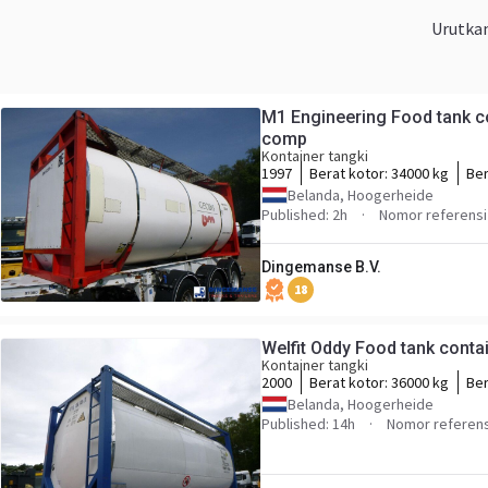
Urutka
M1 Engineering Food tank con
comp
Kontainer tangki
1997
Berat kotor:
34000 kg
Ber
Belanda, Hoogerheide
Published: 2h
Nomor referens
Dingemanse B.V.
18
Welfit Oddy Food tank conta
Kontainer tangki
2000
Berat kotor:
36000 kg
Ber
Belanda, Hoogerheide
Published: 14h
Nomor referen