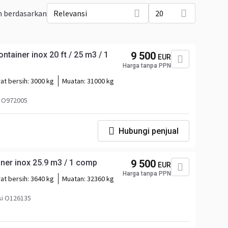
n berdasarkan
Relevansi
20
tainer inox 20 ft / 25 m3 / 1
9 500
EUR
Harga tanpa PPN
at bersih:
3000 kg
Muatan:
31000 kg
i O972005
Hubungi penjual
iner inox 25.9 m3 / 1 comp
9 500
EUR
Harga tanpa PPN
at bersih:
3640 kg
Muatan:
32360 kg
si O126135