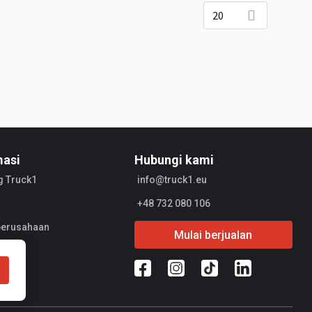
20
masi
Hubungi kami
g Truck1
info@truck1.eu
+48 732 080 106
 perusahaan
Mulai berjualan
l