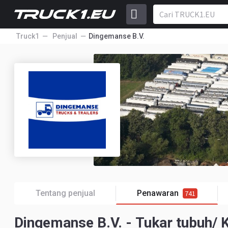
Truck1
Penjual
Dingemanse B.V.
Tentang penjual
Penawaran
741
Dingemanse B.V. - Tukar tubuh/ 