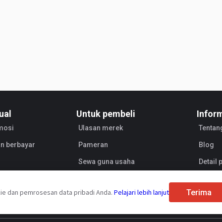
ual
Untuk pembeli
Infor
mosi
Ulasan merek
Tentan
n berbayar
Pameran
Blog
Sewa guna usaha
Detail
Penjua
Terima
ie dan pemrosesan data pribadi Anda.
Pelajari lebih lanjut