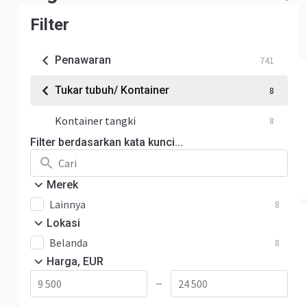
Filter
Penawaran
741
Tukar tubuh/ Kontainer
8
Kontainer tangki
8
Filter berdasarkan kata kunci...
Merek
Lainnya
8
Lokasi
Belanda
8
Harga, EUR
—