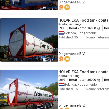
Dingemanse B.V.
18
HOLVRIEKA Food tank contain
Kontainer tangki
1999
Berat kotor:
36000 kg
Ber
Belanda, Hoogerheide
Published: 30h
Nomor referen
Dingemanse B.V.
18
HOLVRIEKA Food tank contain
Kontainer tangki
1999
Berat kotor:
36000 kg
Ber
Belanda, Hoogerheide
Published: 1bl
Nomor referen
Dingemanse B.V.