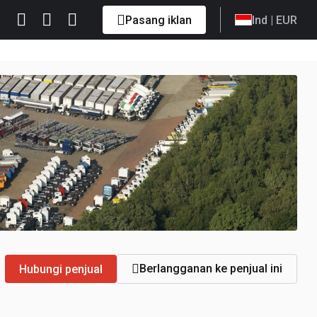
Pasang iklan
Ind
| EUR
Berlangganan ke penjual ini
Hubungi penjual