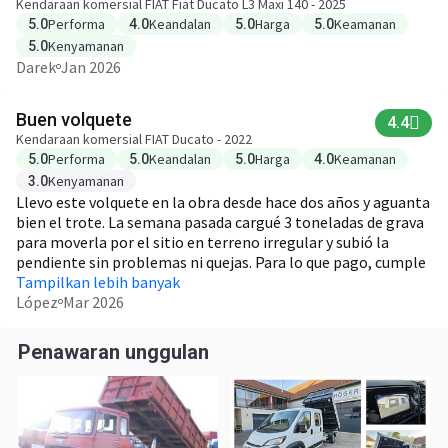
Kendaraan komersial FIAT Fiat Ducato L3 Maxi 140 - 2025
Performa
Keandalan
Harga
Keamanan
5.0
4.0
5.0
5.0
Kenyamanan
5.0
Darek
Jan 2026
Buen volquete
4.4
Kendaraan komersial FIAT Ducato - 2022
Performa
Keandalan
Harga
Keamanan
5.0
5.0
5.0
4.0
Kenyamanan
3.0
Llevo este volquete en la obra desde hace dos años y aguanta
bien el trote. La semana pasada cargué 3 toneladas de grava
para moverla por el sitio en terreno irregular y subió la
pendiente sin problemas ni quejas. Para lo que pago, cumple
sin dramas en el día a día.
Tampilkan lebih banyak
López
Mar 2026
Penawaran unggulan