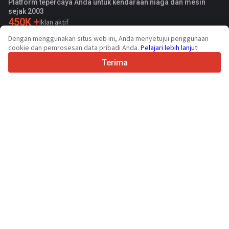
Platform tepercaya Anda untuk kendaraan niaga dan mesin
sejak 2003
450K +
Iklan aktif
70+
Negara di seluruh dunia
Dengan menggunakan situs web ini, Anda menyetujui penggunaan
36
Bahasa yang didukung
cookie dan pemrosesan data pribadi Anda.
Pelajari lebih lanjut
Terima
4.7/5
Trustpilot
Untuk penjual
Layanan promosi
Harga layanan berbayar
Dukungan
Untuk pembeli
Ulasan merek
Pameran
Sewa guna usaha