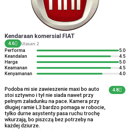
Kendaraan komersial FIAT
4.6
Ulasan: 2
Performa
5.0
Keandalan
4.5
Harga
5.0
Keamanan
4.5
Kenyamanan
4.0
Podoba mi sie zawieszenie maxi bo auto
4.8
stoi sztywno i tył nie siada nawet przy
pełnym załadunku na pace. Kamera przy
długiej ramie L3 bardzo pomaga w robocie,
tylko durne asystenty pasa ruchu trochę
wkurzają, bo piszczą bez potrzeby na
każdej dziurze.